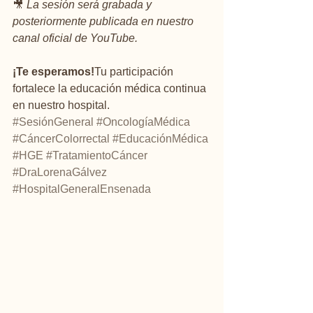
🎥 
La sesión será grabada y 
posteriormente publicada en nuestro 
canal oficial de YouTube.
¡Te esperamos!
Tu participación 
fortalece la educación médica continua 
en nuestro hospital.
#SesiónGeneral
#OncologíaMédica
#CáncerColorrectal
#EducaciónMédica
#HGE
#TratamientoCáncer
#DraLorenaGálvez
#HospitalGeneralEnsenada