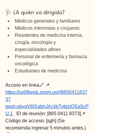
🩺 ¿A quién va dirigida?
Médicos generales y familiares
Médicos internistas y cirujanos
Residentes de medicina interna, 
cirugía, oncología y 
especialidades afines
Personal de enfermería y farmacia 
oncológica
Estudiantes de medicina
Acceso en linea🔗 📌 
https://us06web.zoom.us/j/8650411837
3?
pwd=xbyqV6IXabhJAcIibTybtzlQSa5cP
U.1
   ID de reunión: [865 0411 8373]📌 
Código de acceso: [sgh] (Se 
recomienda ingresar 5 minutos antes.)