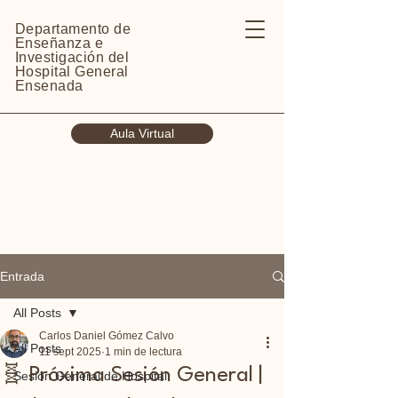
Departamento de
Enseñanza e
Investigación del
Hospital General
Ensenada
Aula Virtual
Entrada
All Posts
Carlos Daniel Gómez Calvo
All Posts
11 sept 2025
1 min de lectura
🧬 Próxima Sesión General |
Sesión General de Hospital