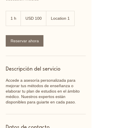
100
dólares
1 h
1
USD 100
Location 1
estadounidenses
Reservar ahora
Descripción del servicio
Accede a asesoría personalizada para
mejorar tus métodos de enseñanza o
elaborar tu plan de estudios en el ámbito
médico. Nuestros expertos están
disponibles para guiarte en cada paso.
Datos de contacto